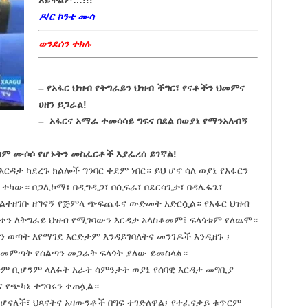
ዶ/ር ኮንቴ ሙሳ
ወንደሰን ተክሉ
– የአፋር ህዝብ የትግራይን ህዝብ ችግር፣ የናቶችን ህመምና
ሀዘን ይጋራል!
– አፋርና አማራ ተመሳሳይ ግፍና በደል በወያኔ የማንአለብኝ
ም ሙሶሶ የሆኑትን መስፈርቶች እያፈረሰ ይገኛል!
ርዳታ ካደረጉ ክልሎች ግንባር ቀደም ነበር። ይህ ሆኖ ሳለ ወያኔ የአፋርን
 ተካው። በጋሊኮማ፣ በዲግዲጋ፣ በሲፍራ፣ በደርሳጊታ፣ በዳሌፋጌ፣
ያድልተዘገቡ ዘግናኝ የጅምላ ጭፍጨፋና ውድመት አድርሷል። የአፋር ህዝብ
ም ቀን ለትግራይ ህዝብ የሚገባውን እርዳታ አላስቆመም፤ ፍላጎቱም የለዉሞ።
ን ወጣት እየማገደ እርድታም እንዳይገባለትና መንገዶች እንዲዘጉ ፤
በመምጣት የሰልጣን መጋራት ፍላጎት ያለው ይመስላል።
ትም ቢሆንም ላለፉት አራት ሳምንታት ወያኔ የሰባዊ እርዳታ መግቢያ
 የጭካኔ ተግባሩን ቀጠሏል።
 ሆናለች፣ ህጻናትና አዛውንቶች በግፍ ተገድለዋል፤ የተፈናቃይ ቁጥርም