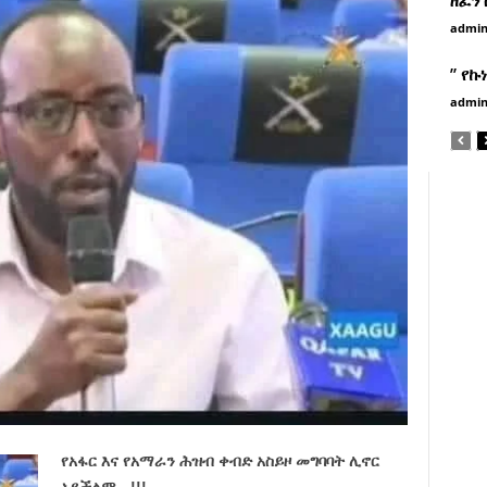
admi
” የኩ
admi
የአፋር እና የአማራን ሕዝብ ቀብድ አስይዞ መግባባት ሊኖር
አይችልም…!!!