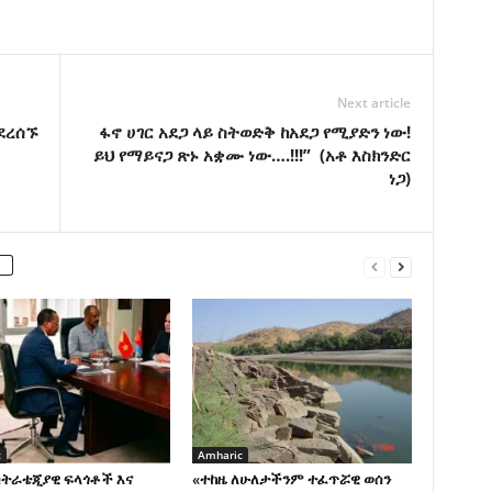
Next article
ደረሰኙ
ፋኖ ሀገር አደጋ ላይ ስትወድቅ ከአደጋ የሚያድን ነው!
ይህ የማይናጋ ጽኑ አቋሙ ነው….!!!” (አቶ እስክንድር
ነጋ)
c
Amharic
ስትራቴጂያዊ ፍላጎቶች እና
«ተከዜ ለሁለታችንም ተፈጥሯዊ ወሰን