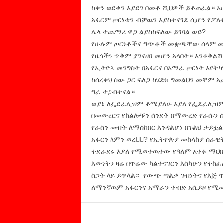
ከቀን ወደቀን እያደገ በመቶ ሺህዎች ይቆጠራል። አ
አፋርም ጦርነቱን ብቻዉን እያስተናገደ ሲሆን የፖለቲ
ሌላ ተጨማሪ ዋጋ ልያስከፍለው ይገባል ወይ?
የሁሉም ጦርነቶችና ግጭቶች መቋጫቸው ሰላም መሆኑ
የዜጎችን ጥቅም ያገናዘበ መሆን አላበት። እንቆቅል
የኢትዮጳ መንግስት በአፋርና በአማራ ጦርነት እየትካ
ከሰረቀህ ሰው ጋር ፍለጋ ከሄድክ ግመልህን መቸም 
ግራ ተጋብተናል።
ወያኔ ለፌደራሊዝም ቆሜያለሁ እያለ የፌደራሊዝም 
በመውረርና የክልሎቹን ሰንደቅ በማውረድ የራሱን ሰ
የራስን መብት ለማስከበር እንዳልሆነ በጉልህ ታይቷ
አፋርን ለምን ወረረ፟? የኢትዮጵያ መከላከያ ሰራዊት
ተደራደሩ እያለ የሚወተዉተው የዓለም አቀፉ ማህበ
እውነትን ዛሬ በጥሬው ካልተናገርን እስካሁን የተከፈ
ስጋት ላይ ይጥላል። የውጭ ጣልቃ ገብነትና የእጅ ጥ
ለማንኛዉም አፋርንና አማራን ቀብድ አሲይዞ የሚመጣ