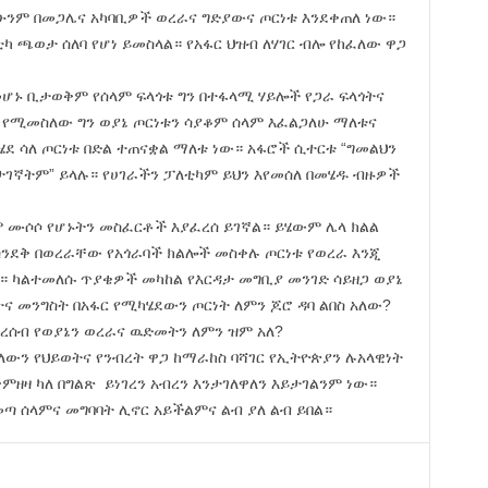
ሁንም በመጋሌና አካባቢዎች ወረራና ግድያውና ጦርነቱ እንደቀጠለ ነው።
ካ ጫወታ ሰለባ የሆነ ይመስላል። የአፋር ህዝብ ለሃገር ብሎ የከፈለው ዋጋ
 ቢታወቅም የሰላም ፍላጎቱ ግን በተፋላሚ ሃይሎች የጋራ ፍላጎትና
ሽ የሚመስለው ግን ወያኔ ጦርነቱን ሳያቆም ሰላም እፈልጋለሁ ማለቱና
ሄደ ሳለ ጦርነቱ በድል ተጠናቋል ማለቱ ነው። አፋሮች ሲተርቱ “ግመልህን
አታገኛትም” ይላሉ። የሀገራችን ፓለቲካም ይህን እየመሰለ በመሄዱ ብዙዎች
ሙሶሶ የሆኑትን መስፈርቶች እያፈረሰ ይገኛል። ይሄውም ሌላ ክልል
ንደቅ በወረራቸው የአጎራባች ክልሎች መስቀሉ ጦርነቱ የወረራ እንጂ
ል። ካልተመለሱ ጥያቄዎች መካከል የእርዳታ መግቢያ መንገድ ሳይዘጋ ወያኔ
ና መንግስት በአፋር የሚካሄደውን ጦርነት ለምን ጆሮ ዳባ ልበስ አለው?
ረሰብ የወያኔን ወረራና ዉድመትን ለምን ዝም አለ?
ለውን የህይወትና የንብረት ዋጋ ከማራከስ ባሻገር የኢትዮጵያን ሉአላዊነት
ምዘዛ ካለ በግልጽ ይነገረን አብረን እንታገለዋለን እይታገልንም ነው።
 ሰላምና መግባባት ሊኖር አይችልምና ልብ ያለ ልብ ይበል።