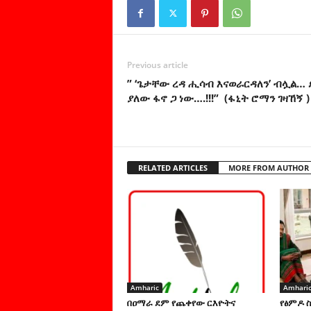
Previous article
” ‘ጌታቸው ረዳ ሒሳብ እናወራርዳለን’ ብሏል… 
ያለው ፋኖ ጋ ነው….!!!” (ፋኒት ሮማን ገዛኸኝ )
RELATED ARTICLES
MORE FROM AUTHOR
Amharic
Amhari
በዐማራ ደም የጨቀየው ርእዮትና
የፅምዶ 