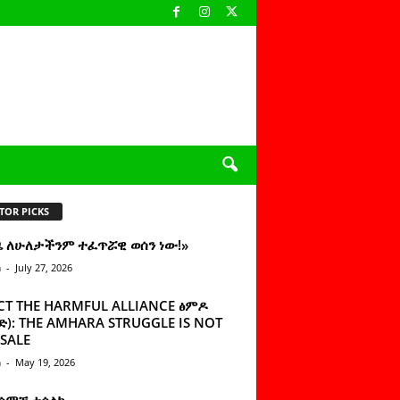
TOR PICKS
ዜ ለሁለታችንም ተፈጥሯዊ ወሰን ነው!»
n
-
July 27, 2026
CT THE HARMFUL ALLIANCE ፅምዶ
): THE AMHARA STRUGGLE IS NOT
SALE
n
-
May 19, 2026
 ሰምቼ ተሳልኩ