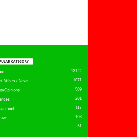
PULAR CATEGORY
13122
ic
1071
nt Affairs / News
509
les/Opinions
201
ences
117
tainment
108
views
51