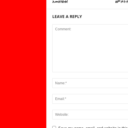
አመለካከቱ!
ፅምዶን የ
LEAVE A REPLY