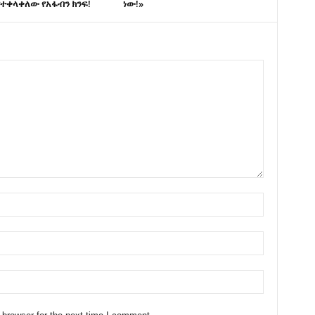
ተቀላቀለው የአፋብን ክንፍ!
ነው!»