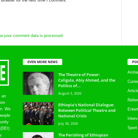
 browser for the next time I comment.
w your comment data is processed.
EVEN MORE NEWS
PO
Amhar
The Theatre of Power:
Caligula, Abiy Ahmed, and the
Curre
Politics of...
Artic
August 3, 2026
s an
Refer
ion
Ethiopia’s National Dialogue:
on. We
Enter
Between Political Theatre and
National Crisis
people
Inter
unity
July 30, 2026
Sport
 (DEI)
The Perishing of Ethiopian
y.