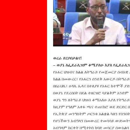
ወረራ ደርሶበታልና!
– ወያኔ ለፌደራሊዝም ቆሜያለሁ እያለ የፌደራሊዝ
የአፋር ህዝብና ክልል ለትግራይ የመጀመርያ ሰብአዊ እ
ክልል በመውረር፣ የአፋርን ሰንደቅ አውርዶ በትግራይ
በበራህሌ፣ ሀዳሌ ኤላና በተለያዩ የአፋር ከተሞች 
በወያኔ የደረሰበት በደል ተዘርዝሮ ባያልቅም አንድ
ወያኔ ግን ለትግራይ ህዝብ ቆሜአለሁ እያለ የትግራይ
ክዚያም የዓለም አቀፉ ጫና ተጠናክሮ ወደ ድርድር 
የኢትጵያ መንግስትም ጦርንቱ አልቋል ካለን የሰንበ
የሆነችውን አብዓላን በመውረር ተመሳሳይ ውድመትና
አብዓላም ከርቀት በሚተኮስ ከባድ መሳርያ ሰውአልባ