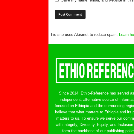
Save my name, email, and website in this
This site uses Akismet to reduce spam.
Learn ho
Since 2014, Ethio-Reference has served a
independent, alternative source of informat
focused on Ethiopia and the surrounding regi
believe that what matters to Ethiopia and its 
matters to us. To ensure we serve our comm
with integrity, Diversity, Equity, and Inclusion
form the backbone of our publishing polic