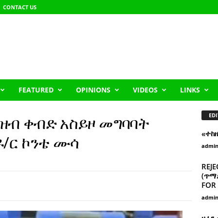
CONTACT US
FEATURED
OPINIONS
VIDEOS
LINKS
EDI
ሕዝብ ቀብድ አስይዞ መግባባት
«ተከ
ዶ/ር ኮንቴ ሙሳ
admi
REJE
(ጥማድ
FOR 
admi
ዘፈን