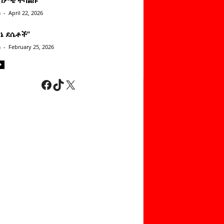
n
-
April 22, 2026
ነኔ ደሴቶች’’
n
-
February 25, 2026
Facebook
TikTok
X