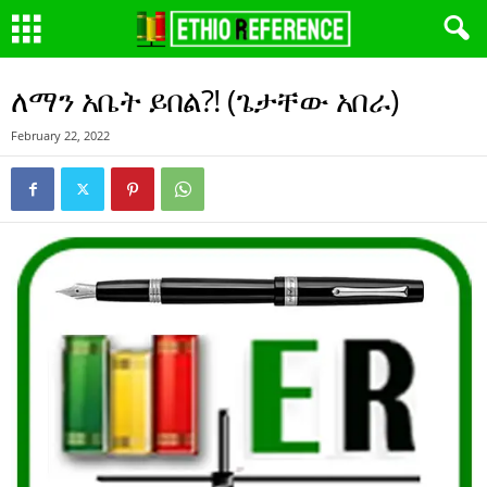
ለማን አቤት ይበል?! (ጌታቸው አበራ)
February 22, 2022