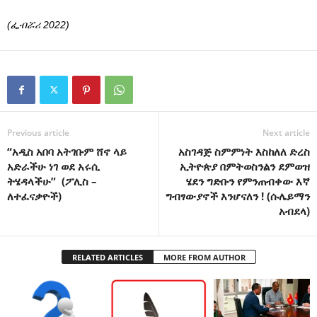
(ፌብሯሪ 2022)
Previous article
Next article
“አዲስ አበባ አትገቡም ሸኖ ላይ
አስገዳጅ ስምምነት እስከለለ ድረስ
አድራችሁ ነገ ወደ አሩሲ
ኢትዮጵያ በምትወስንልን ደምወዝ
ትሄዳላችሁ” (ፖሊስ –
ሄደን ግድቡን የምንጠብቀው እኛ
ለተፈናቃዮች)
ግብፃውያኖች እንሆናለን ! (ሱሌይማን
አብደላ)
RELATED ARTICLES
MORE FROM AUTHOR