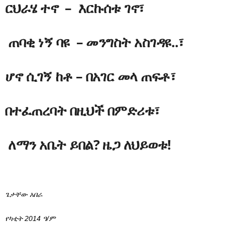
ርህራሄ ተኖ – እርኩሰቱ ገኖ፣
ጠባቂ ነኝ ባዩ – መንግስት አስገዳዩ..፣
ሆኖ ሲገኝ ከቶ – በአገር መላ ጠፍቶ፣
በተፈጠረባት በዚህች በምድሪቱ፣
ለማን አቤት ይበል? ዜጋ ለህይወቱ!
ጌታቸው አበራ
የካቲት 2014 ዓ/ም