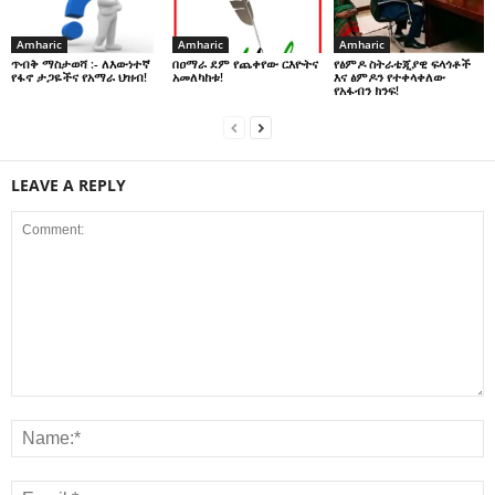
Amharic
Amharic
Amharic
በዐማራ ደም የጨቀየው ርእዮትና
የፅምዶ ስትራቴጂያዊ ፍላጎቶች
ጥብቅ ማስታወሻ :- ለእውነተኛ
አመለካከቱ!
እና ፅምዶን የተቀላቀለው
የፋኖ ታጋዬችና የአማራ ህዝብ!
የአፋብን ክንፍ!
LEAVE A REPLY