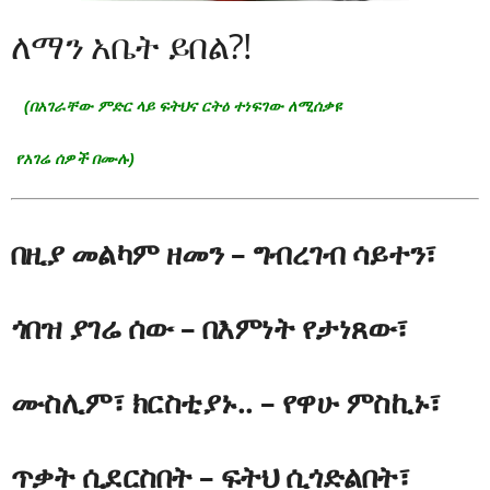
ለማን አቤት ይበል?!
(በአገራቸው ምድር ላይ ፍትህና ርትዕ ተነፍገው ለሚሰቃዩ
የአገሬ ሰዎች በሙሉ)
በዚያ መልካም ዘመን – ግብረገብ ሳይተን፣
ጎበዝ ያገሬ ሰው – በእምነት የታነጸው፣
ሙስሊም፣ ክርስቲያኑ.. – የዋሁ ምስኪኑ፣
ጥቃት ሲደርስበት – ፍትህ ሲጎድልበት፣