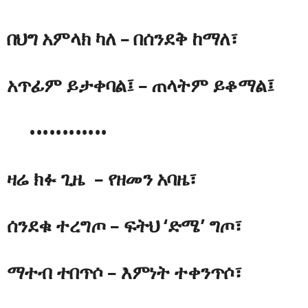
በህግ አምላክ ካለ – በሰንደቅ ከማለ፣
አጥፊም ይታቀባል፤ – ጠላትም ይቆማል፤
••••••••••••
ዛሬ ክፉ ጊዜ – የዘመን አባዜ፣
ሰንደቁ ተረግጦ – ፍትህ ‘ድሜ’ ግጦ፣
ማተብ ተበጥሶ – እምነት ተቀንጥሶ፣