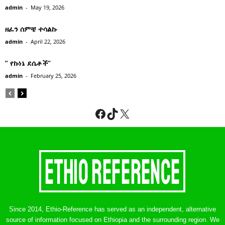
admin
-
May 19, 2026
ዘፈን ሰምቼ ተሳልኩ
admin
-
April 22, 2026
” የኩነኔ ደሴቶች’’
admin
-
February 25, 2026
Facebook
TikTok
X
Since 2014, Ethio-Reference has served as an independent, alternative
source of information focused on Ethiopia and the surrounding region. We