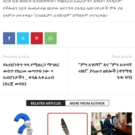
ፍርድ ቤቱ ለነበሩት ቤተሰቦቻቸው፣ የባልደራስ አመራሮችና አባላት፣ እንዲሁም
የችሎቱን ሂደት ለመከታተል በቦታው ለተገኙት የአዲስ አበባ ነዋሪዎች ሞቅ ያለ
ሰላምታ ሰጥተዋል፡፡ “አንሰበርም፣ አንሸነፍም” በማለትም ተናግረዋል፡፡
Previous article
Next article
የአብሮነትን ጥላ የሚዘረጋ ማኀደር
“ምን አገባኝ!” እና “ምን አሳጣኝ
ውስጥ የከረመ መጣጥፍ ነው ።
ብዬ!” ያሳጡን ዕድሎች (ዳግማዊ
አብሮነታችን _ ቀላል አቀራረብ
ጉዱ ካሣ)
(ደረጀ መላኩ)
RELATED ARTICLES
MORE FROM AUTHOR