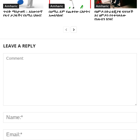
Amharic
Amharic
Amharic
በዐማራ ደም የጨቀየው ርእዮትና
የፅምዶ ስትራቴጂያዊ ፍላጎቶች
ጥብቅ ማስታወሻ :- ለእውነተኛ
አመለካከቱ!
እና ፅምዶን የተቀላቀለው
የፋኖ ታጋዬችና የአማራ ህዝብ!
የአፋብን ክንፍ!
LEAVE A REPLY