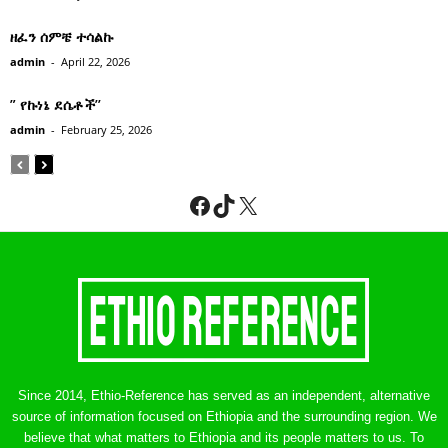
ዘፈን ሰምቼ ተሳልኩ
admin
-
April 22, 2026
” የኩነኔ ደሴቶች’’
admin
-
February 25, 2026
Facebook
TikTok
X
Since 2014, Ethio-Reference has served as an independent, alternative
source of information focused on Ethiopia and the surrounding region. We
believe that what matters to Ethiopia and its people matters to us. To