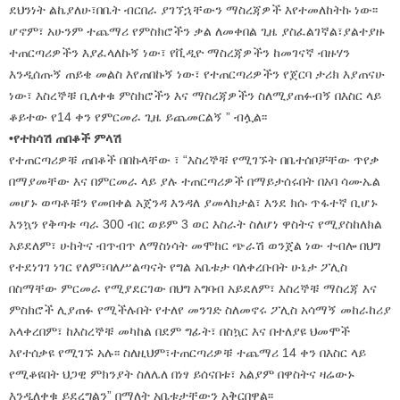
ደህንነት ልኬያለሁ፣በቤት ብርበራ ያገኘኋቸውን ማስረጃዎች እየተመለከትኩ ነው፡፡
ሆኖም፣ አሁንም ተጨማሪ የምስክሮችን ቃል ለመቀበል ጊዜ ያስፈልገኛል፣ያልተያዙ
ተጠርጣሪዎችን እያፈላለኩኝ ነው፣ የቪዲዮ ማስረጃዎችን ከመገናኛ ብዙሃን
እንዲሰጡኝ ጠይቄ መልስ እየጠበኩኝ ነው፣ የተጠርጣሪዎችን የጀርባ ታሪክ እያጠናሁ
ነው፣ እስረኞቹ ቢለቀቁ ምስክሮችን እና ማስረጃዎችን ስለሚያጠፉብኝ በእስር ላይ
ቆይተው የ14 ቀን የምርመራ ጊዜ ይጨመርልኝ ” ብሏል፡፡
•የተከሳሽ ጠበቆች ምላሽ
የተጠርጣሪዎቹ ጠበቆች በበኩላቸው ፣ “እስረኞቹ የሚገኙት በቤተሰቦቻቸው ጥየቃ
በማያመቸው እና በምርመራ ላይ ያሉ ተጠርጣሪዎች በማይታሰሩበት በአባ ሳሙኤል
መሆኑ ወጣቶቹን የመበቀል አጀንዳ እንዳለ ያመላክታል፣ እንደ ክሱ ጥፋተኛ ቢሆኑ
እንኳን የቅጣቱ ጣራ 300 ብር ወይም 3 ወር እስራት ስለሆነ ዋስትና የሚያስከለክል
አይደለም፣ ሁከትና ብጥብጥ ለማስነሳት መሞከር ጭራሽ ወንጀል ነው ተብሎ በህግ
የተደነገገ ነገር የለም፣ባለሥልጣናት የግል አቤቱታ ባለቀረቡበት ሁኔታ ፖሊስ
በስማቸው ምርመራ የሚያደርገው በህግ አግባብ አይደለም፣ እስረኞቹ ማስረጃ እና
ምስክሮች ሊያጠፉ የሚችሉበት የተለየ መንገድ ስለመኖሩ ፖሊስ አሳማኝ መከራከሪያ
አላቀረበም፣ ከእስረኞቹ መካከል በደም ግፊት፣ በስኳር እና በተለያዩ ህመሞች
እየተሰቃዩ የሚገኙ አሉ፡፡ ስለዚህም፣ተጠርጣሪዎቹ ተጨማሪ 14 ቀን በእስር ላይ
የሚቆዩበት ህጋዊ ምክንያት ስለሌለ በነፃ ይሰናበቱ፣ አልያም በዋስትና ዛሬውኑ
እንዲለቀቁ ይደረግልን” በማለት አቤቱታቸውን አቅርበዋል፡፡