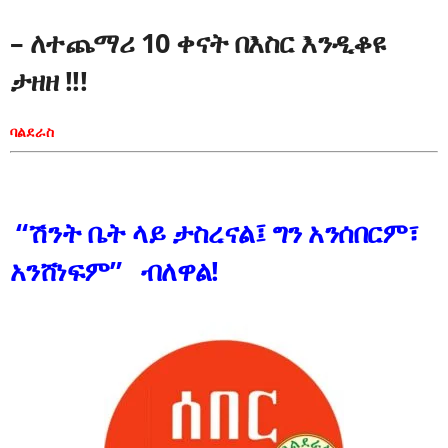
– ለተጨማሪ 10 ቀናት በእስር እንዲቆዩ
ታዘዘ !!!
ባልደራስ
“ሽንት ቤት ላይ ታስረናል፤ ግን አንሰበርም፣
አንሸነፍም” ብለዋል!