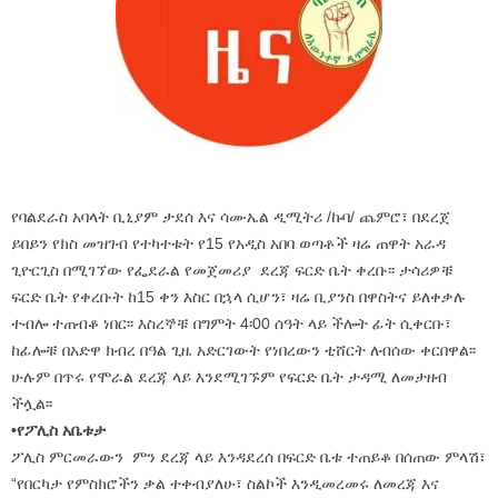
የባልደራስ አባላት ቢኒያም ታደሰ እና ሳሙኤል ዲሚትሪ /ኩባ/ ጨምሮ፣ በደረጀ
ይበይን የክስ መዝገብ የተካተቱት የ15 የአዲስ አበባ ወጣቶች ዛሬ ጠዋት አራዳ
ጊዮርጊስ በሚገኘው የፌደራል የመጀመሪያ ደረጃ ፍርድ ቤት ቀረቡ፡፡ ታሳሪዎቹ
ፍርድ ቤት የቀረቡት ከ15 ቀን እስር በኋላ ሲሆን፣ ዛሬ ቢያንስ በዋስትና ይለቀቃሉ
ተብሎ ተጠብቆ ነበር፡፡ እስረኞቹ በግምት 4፡00 ሰዓት ላይ ችሎት ፊት ሲቀርቡ፣
ከፊሎቹ በአድዋ ክብረ በዓል ጊዜ አድርገውት የነበረውን ቲሸርት ለብሰው ቀርበዋል፡፡
ሁሉም በጥሩ የሞራል ደረጃ ላይ እንደሚገኙም የፍርድ ቤት ታዳሚ ለመታዘብ
ችሏል፡፡
•የፖሊስ አቤቱታ
ፖሊስ ምርመራውን ምን ደረጃ ላይ እንዳደረሰ በፍርድ ቤቱ ተጠይቆ በሰጠው ምላሽ፣
“የበርካታ የምስክሮችን ቃል ተቀብያለሁ፣ ስልኮች እንዲመረመሩ ለመረጃ እና