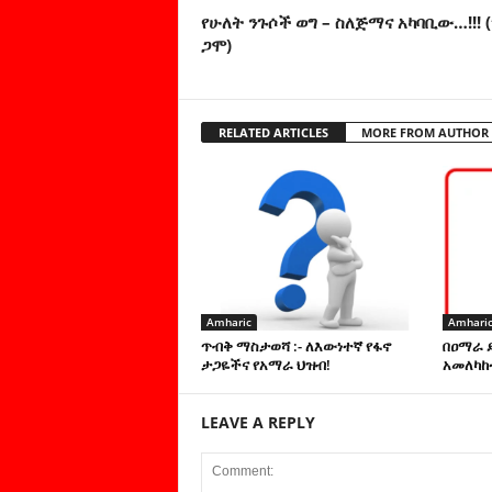
የሁለት ንጉሶች ወግ – ስለጅማና አካባቢው…!!! 
ጋሞ)
RELATED ARTICLES
MORE FROM AUTHOR
Amharic
Amhari
ጥብቅ ማስታወሻ :- ለእውነተኛ የፋኖ
በዐማራ 
ታጋዬችና የአማራ ህዝብ!
አመለካከ
LEAVE A REPLY