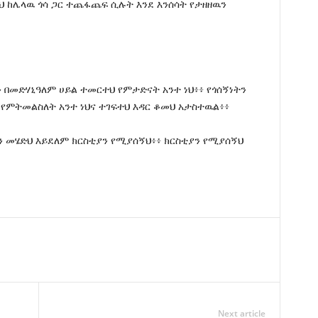
ደህ ከሌላዉ ጎሳ ጋር ተጨፋጨፍ ሲሉት እንደ እንሰሳት የታዘዘዉን
ን በመድሃኒዓለም ሀይል ተመርተህ የምታድናት አንተ ነህ፥፥ የጎሰኝነትን
 የምትመልስለት አንተ ነህና ተገፍተህ እዳር ቆመህ አታስተዉል፥፥
ን መሄድህ እይደለም ክርስቲያን የሚያሰኝህ፥፥ ክርስቲያን የሚያሰኝህ
Next article