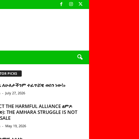
TOR PICKS
ዜ ለሁለታችንም ተፈጥሯዊ ወሰን ነው!»
n
-
July 27, 2026
CT THE HARMFUL ALLIANCE ፅምዶ
): THE AMHARA STRUGGLE IS NOT
SALE
n
-
May 19, 2026
 ሰምቼ ተሳልኩ