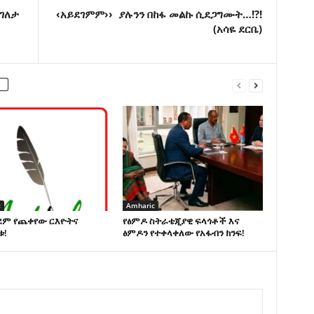
(ገለታ
‹አይደገምም›› ያሉንን በከፋ መልኩ ሲደጋግሙት…!?!
(አሳዬ ደርቤ)
c
Amharic
ደም የጨቀየው ርእዮትና
የፅምዶ ስትራቴጂያዊ ፍላጎቶች እና
ቱ!
ፅምዶን የተቀላቀለው የአፋብን ክንፍ!