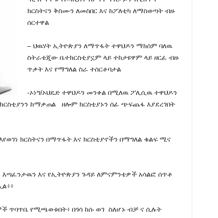
ክርስትናን ቅስሙን ለመስበር እና ከፖለቲካ ለማስወጣት ብዙ
ሰርተዋል
– ህዉሃት ኢትዮጵያን ለማጥፋት ተዋህዶን ማክሰም ባለዉ
ስትራቴጂው ቤተክርስቲያኗም ላይ ተከታዩዋም ላይ ዘርፈ ብዙ
ጥቃት እና የማግለል ስራ ተሰርቶባታል
-ኦነግ/ኦህዴድ ተዋህዶን መንቀል በሚለዉ ፖሊሲዉ ተዋህዶን
ተክርስቲያንን ከማቃጠል ዘሎም ክርስቲያኑን ሰፊ ጭፍጨፋ እያደረገበት
 እየወገነ ክርስትናን በማጥፋት እና ክርስቲያኖችን በማግለል ቁልፍ ሚና
ዊ እጣፈንታዉን እና የኢትዮጵያን ጉዳይ ለምናምንቴዎች አሳልፎ ሰጥቶ
ሏል፥፥
ኞች ጥባጥቤ የሚጫወቱበት፥ በጎሳ ከሱ ወገ ስለሆኑ ብቻ ና ሲሉት