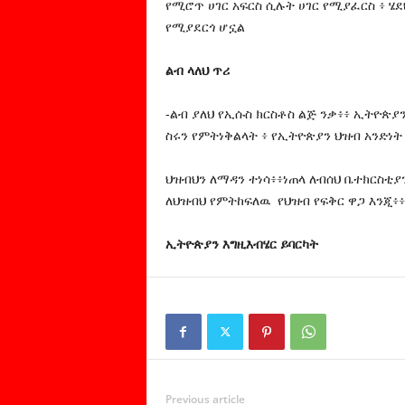
የሚሮጥ ሀገር አፍርስ ሲሉት ሀገር የሚያፈርስ ፥ ሄ
የሚያደርጎ ሆኗል
ልብ ላለህ ጥሪ
-ልብ ያለህ የኢሱስ ክርስቶስ ልጅ ንቃ፥፥ ኢትዮጵያ
ስሩን የምትነቅልላት ፥ የኢትዮጵያን ህዝብ አንድነት
ህዝብህን ለማዳን ተነሳ፥፥ነጠላ ለብሰህ ቤተክርስቲያ
ለህዝብህ የምትከፍለዉ የህዝብ የፍቅር ዋጋ እንጂ፥፥
ኢትዮጵያን እግዚእብሄር ይባርካት
Previous article