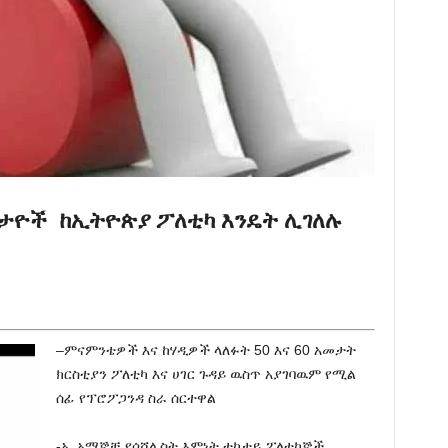
ከታዮች ከኢትዮጵያ ፖለቲካ እንዴት ሊገለሉ
–ምናምንቴዎች እና ከሃዲዎች ላለፉት 50 እና 60 አመታት
ክርስቲያን ፖለቲካ እና ሀገር ጉዳይ ዉስጥ አያገባዉም የሚል
ሰፊ የፕሮፖጋንዳ ስራ ሰርተዋል
-ኢ አማኞቹ የሶሻሊስት እምነት ተከታይ ፖለቲከኞች