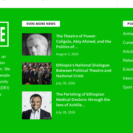
EVEN MORE NEWS
PO
Amhar
The Theatre of Power:
Caligula, Abiy Ahmed, and the
Curre
Politics of...
Artic
August 3, 2026
s an
Refer
ion
Ethiopia’s National Dialogue:
on. We
Enter
Between Political Theatre and
National Crisis
people
Inter
unity
July 30, 2026
Sport
 (DEI)
The Perishing of Ethiopian
y.
Medical Doctors: through the
lens of Achille...
July 28, 2026