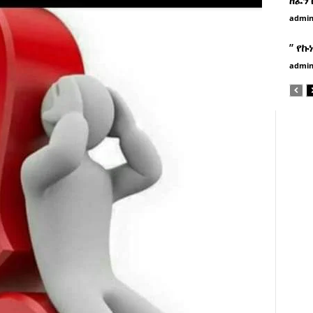
admi
” የኩ
admi