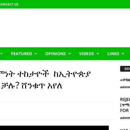
CONTACT US
FEATURED
OPINIONS
VIDEOS
LINKS
EDI
እምነት ተከታዮች ከኢትዮጵያ
«ተከ
 ቻሉ? ሸንቁጥ አየለ
admi
REJE
(ጥማድ
FOR 
admi
ዘፈን