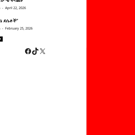
n
-
April 22, 2026
ነኔ ደሴቶች’’
n
-
February 25, 2026
Facebook
TikTok
X