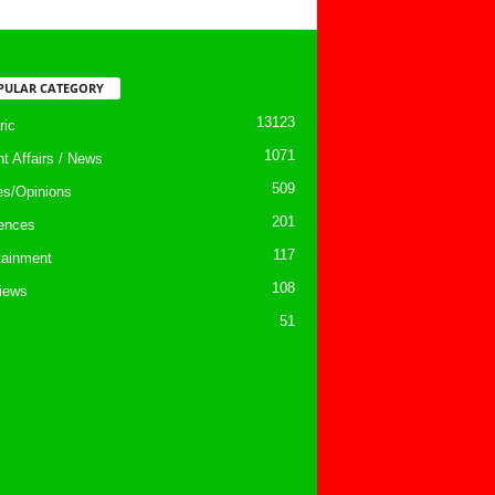
PULAR CATEGORY
13123
ic
1071
nt Affairs / News
509
les/Opinions
201
ences
117
tainment
108
views
51