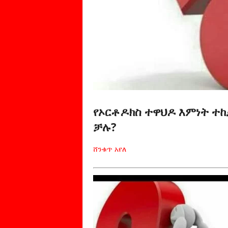
የኦርቶዶክስ ተዋህዶ እምነት ተ
ቻሉ?
ሸንቁጥ አየለ