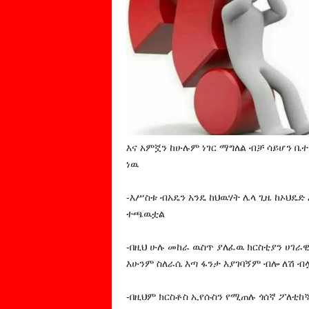
እና አምኟን ከሁሉም ነገር ማግለል ብቻ ሳይሆን ቤ
ነዉ
-እሥስቱ ብአዴን አንዴ ከህዉሃት ሌላ ጊዜ ከኦህዴድ
ተጫዉቷል
-በዚህ ሁሉ መከራ ዉስጥ ያለፈዉ ክርስቲያን ሀገራ
እሁንም ስለራሴ እጣ ፋንታ እያገባኝም ብሎ ለሽ ብ
-በዚህም ክርስቶስ ኢየሱስን የሚጠሉ ጎሰኛ ፖለቲከ