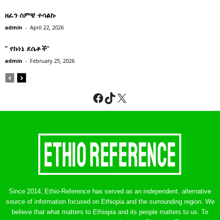
ዘፈን ሰምቼ ተሳልኩ
admin
-
April 22, 2026
” የኩነኔ ደሴቶች’’
admin
-
February 25, 2026
Facebook
TikTok
X
Since 2014, Ethio-Reference has served as an independent, alternative
source of information focused on Ethiopia and the surrounding region. We
believe that what matters to Ethiopia and its people matters to us. To