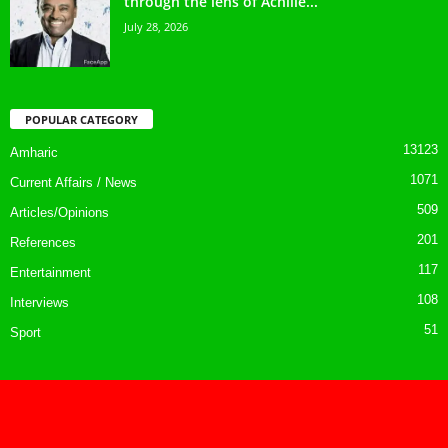
through the lens of Achille...
July 28, 2026
POPULAR CATEGORY
13123
Amharic
1071
Current Affairs / News
509
Articles/Opinions
201
References
117
Entertainment
108
Interviews
51
Sport
Contact us
Privacy