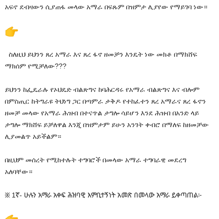
አፍኖ ደብዛውን ሲያጠፋ መላው አማራ በፍጹም በዝምታ ሊያየው የማይገባ ነው።
ስለዚህ ይህንን ጸረ አማራ እና ጸረ ፋኖ ዘመቻን እንዴት ነው መክቶ በማክሸፍ
ማክሰም የሚቻለው???
ይህንን ከፌዴራሉ የኦህዴድ ብልጽግና ከባሕርዳሩ የአማራ ብልጽግና እና ብሎም
በምስጢር ከትግራዩ ትህነግ ጋር በጣምራ ታቅዶ የተከፈተን ጸረ አማራና ጸረ ፋኖን
ዘመቻ መላው የአማራ ሕዝብ በተናጥል ታግሎ ሳይሆን እንደ ሕዝብ በአንድ ላይ
ታግሎ ማክሸፍ ይቻለዋል እንጂ በዝምታም ይሁን አንገት ቀብሮ በማለፍ ከዘመቻው
ሊያመልጥ አይችልም።
በዚህም መሰረት የሚከተሉት ተግባሮች በመላው አማራ ተግባራዊ መደረግ
አለባቸው።
፠ 1ኛ- ሁሉን አማራ አቀፍ ሕዝባዊ እምቢተኝነት አመጽ በመላው አማራ ይቀጣጠል፦