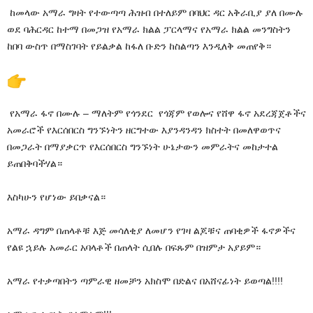
ከመላው አማራ ግዛት የተውጣጣ ሕዝብ በተለይም በባህር ዳር አቅራቢያ ያለ በሙሉ
ወደ ባሕርዳር ከተማ በመጋዝ የአማራ ክልል ፓርላማና የአማራ ክልል መንግስትን
ከበባ ውስጥ በማስገባት የይልቃል ከፋለ ቡድን ከስልጣን እንዲለቅ መጠየቅ።
የአማራ ፋኖ በሙሉ – ማለትም የጎንደር የጎጃም የወሎና የሸዋ ፋኖ አደረጃጀቶችና
አመራሮች የእርሰበርስ ግንኙነትን ዘርግተው እያንዳንዳን ክስተት በመለዋወጥና
በመጋራት በማያቃርጥ የእርሰበርስ ግንኙነት ሁኔታውን መምራትና መከታተል
ይጠበቅባችሃል።
እስካሁን የሆነው ይበቃናል።
አማራ ዳግም በጠላቶቹ እጅ መሳለቂያ ለመሆን የገዛ ልጆቹና ጠባቂዎች ፋኖዎችና
የልዩ ኋይሉ አመራር አባላቶች በጠላት ሲበሉ በፍጹም በዝምታ አያይም።
አማራ የተቃጣበትን ጣምራዊ ዘመቻን አክስሞ በድልና በአሸናፊነት ይወጣል!!!!