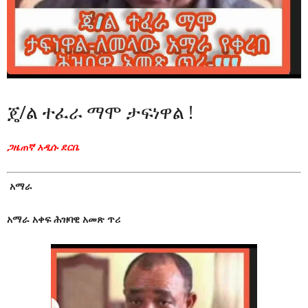
ጄ/ል ተፈራ ማሞ ታፍነዋል !
ጋዜጠኛ አዲሱ ደርቤ
አማራ
አማራ አቀፍ ሕዝባዊ አመጽ ጥሪ