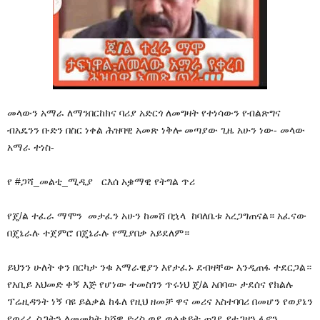
መላውን አማራ ለማንበርከክና ባሪያ አድርጎ ለመግዛት የተነሳውን የብልጽግና
ብአዴንን ቡድን በስር ነቀል ሕዝባዊ አመጽ ነቅሎ መጣያው ጊዜ አሁን ነው- መላው
አማራ ተነስ-
የ #ጋሻ_መልቲ_ሚዲያ ርእሰ አቌማዊ የትግል ጥሪ
የጄ/ል ተፈራ ማሞን መታፈን አሁን ከመሸ በኋላ ከባለቤቱ አረጋግጠናል። አፈናው
በጄኔራሉ ተጀምሮ በጄኔራሉ የሚያበቃ አይደለም።
ይህንን ሁለት ቀን በርካታ ንቁ አማራዊያን እየታፈኑ ደብዛቸው እንዲጠፋ ተደርጋል።
የአቢይ አህመድ ቀኝ እጅ የሆነው ተመስገን ጥሩነህ ጄ/ል አበባው ታደሰና የክልሉ
ፕሬዚዳንት ነኝ ባዩ ይልቃል ከፋለ የዚህ ዘመቻ ዋና መሪና አስተባባሪ በመሆን የወያኔን
የወረራ ስጋትን ለመመከት ከሸዋ ድረስ ወደ ወልቃይት ጠገዴ የተጋዘን ፋኖን