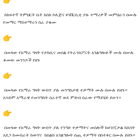
ከከፍተኛ ትምህርት ቤት እስከ ኮሌጅና ዩንቨርሲቲ ያሉ ተማሪዎች መምህራን በሙሉ
የመማር ማስተማሩን ስራ ያቁሙ
በመላው የአማራ ግዛት የታክሲና መሰል የትራንስፖርት አገልግሎቶች ሙሉ በሙሉ
ቆመው መንገዶች የዘጉ
በመላው የአማራ ግዛት ውስጥ ያሉ መንግስታዊ ተቃማት ሙሉ በሙሉ ይዘጉ።
አንድም አማራዊ የመንግስት ሰራተኛ ወደ ምድብ ስራው የማይሄድ ይሁን።
በመላው የአማራ ግዛት ውስጥ ያሉ የንግድ ተቃማትና መሰሎች ከሆስፒታል ከእሳት
አደጋ ከመብራት ከውሃና ከስልክ አገልግሎት ሰጪ ተቃማት በስተቀር በሙሉ ይዘጉ።