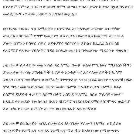
በተለይም የምንሊክ ብርጌድ መሪን ለምን መጣህ ተብሎ ታፍኖ ከታሰረ በኋላ ስናይፐር
መሳሪያውን ነጥቀው ደብዛውን አጥፍተውታል።
በባህርዳር ብርቱና ንቁ አማራዊያን በተናጥል እየተለቀሙ ታፍነው ደብዛቸው
ጠፍታል። በርካቶች ደግሞ በመታደን ላይ ሲሆኑ በአጠቃላይ ዘመቻው እየተመራ
ያለው ሰሞኑን ከስፍራ ስፍራ እያቀያየሩ ባሰማሩት ኋይልና ከፌዴራል በተላከ
የኦሮሚያ የጸጥታ ሃይሎችና ገዳይ አስኴድ መሆኑን በተጨባጭ ማረጋገጥ ችለናል።
ይህ ዘመቻ ለታቀደው መጠነ ሰፊ ጸረ አማራ ዘመቻ ቁልፍ የሚባሉና ማህበረሰባችንን
ያሳውቃሉ የተባሉ ፖለቲከኞች ፋኖዎች አንቂዎችና እና ባለሙያዎችን ኢላማ
ያደረገ ሲሆን ዘመቻውን ለመምራት በተዋቀረው ግብረ ኋይል ውስጥ የአብኖቹ በለጠ
ሞላ ጣሂር መሀመድ ጋሻው መርሻ መላኩ ሹምዬ ያሉበት ሲሆን የአማራ ክልል
ሰላምና ደህንነት ተቃም፣ አድማ በታኝ አስኴድ፣የአማራ ክልል ፖሊስና ብሎም
ከአቢይ የተመደቡ የመከላከያ ቡድን ባህርዳር፣ጎንደር፣ደብረማርቆስ፣ሞጣና ወልዲያ
ላይ ጽ/ቤት ከፍቶ ስምሪት እየተቀበለ በመስራት ላይ ይገኛል።
ይህ ዘመቻ በወልቃይት ጠገዴ በሁመራና አካባቢው ያለውን የአማራ ልዩ ኋይል
ብርጌዶችን የአማራን ፋኖ እና የአማራን ሚሊሺያ ከአካባቢው በማውጣትና