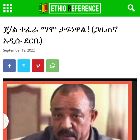
ጄ/ል ተፈራ ማሞ ታፍነዋል ! (ጋዜጠኛ
አዲሱ ደርቤ)
September 19, 2022