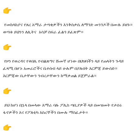
የመከላከያና የጸረ አማራ ታጣቂዎችን እንቅስቃሴ ለማገድ መንገዶች በሙሉ ይዘጉ።
ወጣቱ ይህንን ለሊትና አሳቻ ስፍራ ፈልጎ ይፈጽም።
የዞን የወረዳና የቀበሌ የብልጽግና ሹመኛ ሆነው በህዝባችን ላይ የጠላትን ጉዳይ
ፈጻሚ በሆኑ አመራሮችና ቤተሰብ ላይ ሁሉም በያሉበት እርምጃ ይውሰድ።
እርምጃው ቤታቸውን ንብረታቸውን ከማቃጠል ይጀምራል።
ይህ ከሆነ በኋላ በመላው እማራ ባሉ ፖሊስ ጣቢያዎች ላይ በመዝመት የታሰሩ
ፋኖዎችን እና የፖለቲካ እስረኞችን በሙሉ ማስፈታት።