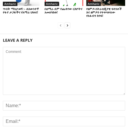
Amharic
Amharic
Amharic
በዐማራ ደም የጨቀየው ርእዮትና
የፅምዶ ስትራቴጂያዊ ፍላጎቶች
ጥብቅ ማስታወሻ :- ለእውነተኛ
አመለካከቱ!
እና ፅምዶን የተቀላቀለው
የፋኖ ታጋዬችና የአማራ ህዝብ!
የአፋብን ክንፍ!
LEAVE A REPLY