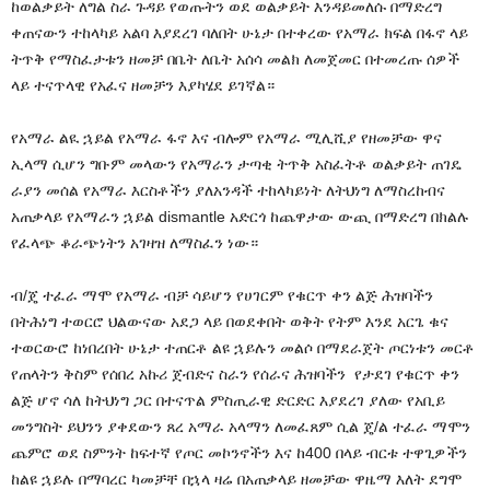
ከወልቃይት ለግል ስራ ጉዳይ የወጡትን ወደ ወልቃይት እንዳይመለሱ በማድረግ
ቀጠናውን ተከላካይ አልባ እያደረገ ባለበት ሁኔታ በተቀረው የአማራ ክፍል በፋኖ ላይ
ትጥቅ የማስፈታቱን ዘመቻ በቤት ለቤት አሰሳ መልክ ለመጀመር በተመረጡ ሰዎች
ላይ ተናጥላዊ የአፈና ዘመቻን እያካሄደ ይገኛል።
የአማራ ልዪ ኋይል የአማራ ፋኖ እና ብሎም የአማራ ሚሊሺያ የዘመቻው ዋና
ኢላማ ሲሆን ግቡም መላውን የአማራን ታጣቂ ትጥቅ አስፈትቶ ወልቃይት ጠገዴ
ራያን መሰል የአማራ እርስቶችን ያለአንዳች ተከላካይነት ለትህነግ ለማስረከብና
አጠቃላይ የአማራን ኋይል dismantle አድርጎ ከጨዋታው ውጪ በማድረግ በክልሉ
የፈላጭ ቆራጭነትን አገዛዝ ለማስፈን ነው።
ብ/ጄ ተፈራ ማሞ የአማራ ብቻ ሳይሆን የሀገርም የቁርጥ ቀን ልጅ ሕዝባችን
በትሕነግ ተወርሮ ህልውናው አደጋ ላይ በወደቀበት ወቅት የትም እንደ አርጌ ቁና
ተወርውሮ ከነበረበት ሁኔታ ተጠርቶ ልዩ ኋይሉን መልሶ በማደራጀት ጦርነቱን መርቶ
የጠላትን ቅስም የሰበረ አኩሪ ጀብድና ስራን የሰራና ሕዝባችን የታደገ የቁርጥ ቀን
ልጅ ሆኖ ሳለ ከትህነግ ጋር በተናጥል ምስጢራዊ ድርድር እያደረገ ያለው የአቢይ
መንግስት ይህንን ያቀደውን ጸረ አማራ አላማን ለመፈጸም ሲል ጄ/ል ተፈራ ማሞን
ጨምሮ ወደ ስምንት ከፍተኛ የጦር መኮንኖችን እና ከ400 በላይ ብርቱ ተዋጊዎችን
ከልዩ ኋይሉ በማባረር ካመቻቸ በኋላ ዛሬ በአጠቃላይ ዘመቻው ዋዜማ እለት ደግሞ