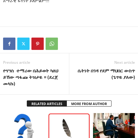
አማራዊ ፋኖነት ይለምልም!!!
Previous article
Next article
ዮሃንስ ተማሪው በሕይወት ካለህ
ሴትነት በገዳ የደም ማህበር ውስጥ
ይኸው ጣፋጩ ትዝታዬ ። (ደረጀ
(ጌጥዬ ያለው)
መላኩ)
RELATED ARTICLES
MORE FROM AUTHOR