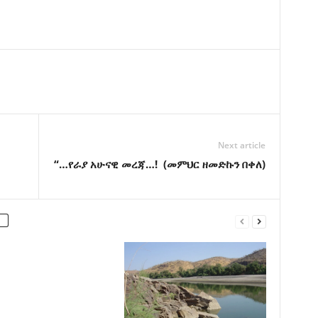
Next article
“…የራያ አሁናዊ መረጃ…! (መምህር ዘመድኩን በቀለ)