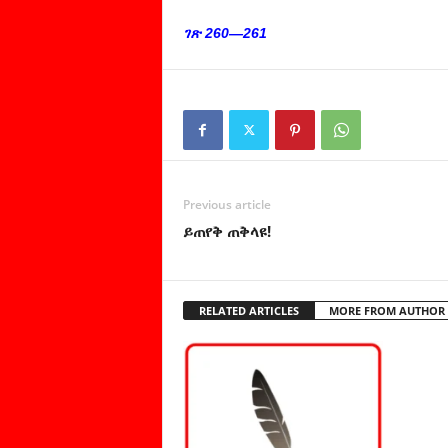
ገጽ 260—261
Previous article
ይጠየቅ ጠቅላዩ!
RELATED ARTICLES
MORE FROM AUTHOR