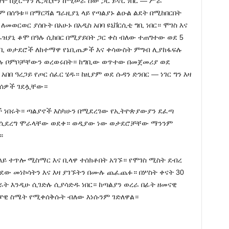
ግሞ በጀርማን ሌጋሲዮን ከሚሠራ ሰው ጋር ይኖር ነበር — ሥራ
ም በሰዓቱ። በማርሻል ግራዚያኒ ላይ የጣልያኑ ልዑል ልደት በሚከበርበት
ለመወርወር ያሰቡት በአሁኑ በአዲስ አበባ ዩኒቨርሲቲ ግቢ ነበር። ሞገስ እና
ራዝያኒ ቆሞ በዓሉ ሲከበር በሚያይበት ጋር ቀስ ብለው ተጠግተው ወደ 5
ባቢ ወታደሮች ለከተማዋ የኔቢጤዎች እና ቀሳውስት ምግብ ሊያከፋፍሉ
 ቦምቦቻቸውን ወረወሩበት። ከግቢው ወጥተው በመጀመሪያ ወደ
አበበ ዓረጋይ የጦር ሰፈር ሄዱ። ከዚያም ወደ ሱዳን ድንበር — ነገር ግን እዛ
ሰዎች ገደሏቸው።
ች ነበሩት። ጣልያኖች እስካሁን በሚደረገው የኢትዮጵያውያን ደፈጣ
ዲህ ሲደረግ ሞራላቸው ወደቀ። ወዲያው ነው ወታደሮቻቸው ማንንም
።
ላይ ተጥሎ ሚስማር እና ቢላዋ ተሰክቶበት አገኙ። የሞገስ ሚስት ደብረ
ሄደው መነኮሳትን እና እዛ ያገኙትን በሙሉ ጨፈጨፉ። በሦስት ቀናት 30
ት እንዲሁ ሲገድሉ ሲያሳድዱ ነበር። ከጣልያን ወረራ በፊት ዘመናዊ
ዊ ስሜት የሚቀሰቅሱት ብለው እነሱንም ገድለዋል።