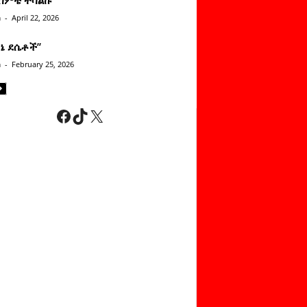
n
-
April 22, 2026
ነኔ ደሴቶች’’
n
-
February 25, 2026
Facebook
TikTok
X