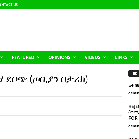
ONTACT US
FEATURED
OPINIONS
VIDEOS
LINKS
EDI
 ደቦጭ (ጦቢያን በታሪክ)
«ተከ
admi
REJE
(ጥማድ
FOR 
admi
ዘፈን