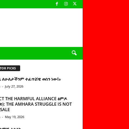
TOR PICKS
ዜ ለሁለታችንም ተፈጥሯዊ ወሰን ነው!»
n
-
July 27, 2026
CT THE HARMFUL ALLIANCE ፅምዶ
): THE AMHARA STRUGGLE IS NOT
SALE
n
-
May 19, 2026
 ሰምቼ ተሳልኩ