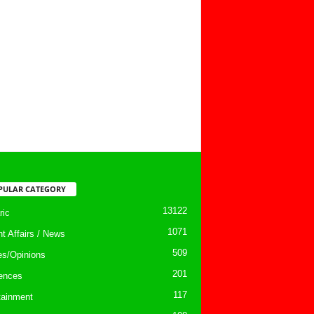
PULAR CATEGORY
13122
ic
1071
nt Affairs / News
509
les/Opinions
201
ences
117
tainment