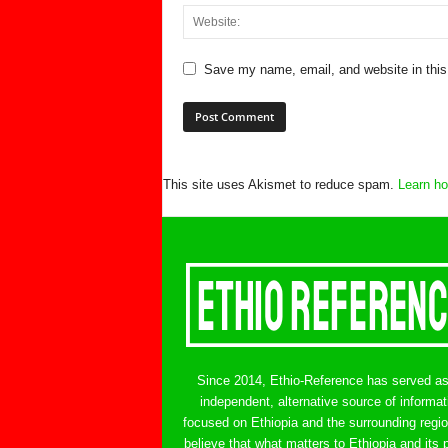
Save my name, email, and website in this
This site uses Akismet to reduce spam.
Learn ho
Since 2014, Ethio-Reference has served a
independent, alternative source of informat
focused on Ethiopia and the surrounding regi
believe that what matters to Ethiopia and its 