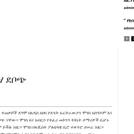
admi
” የኩ
admi
ሃ ደቦጭ
 ተጠቃሾች ደግሞ በአዲስ አበባ ያደጉት ኤርትራውያን ሞገስ አስግዶም እና
ቦጭ ናቸው። ሞገስ እና አብርኃ የተፈሪ መኮንን ት/ቤት ተማሪዎች ሲሆኑ
 ይችሉ ነበር። ሞገስ በፋሺስት ፖለቲካዊ ቢሮ ተቀጥሮ ይሠራ ነበር።