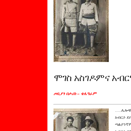
ሞገስ አስገዶምና አብር
ጦቢያን በታሪክ – ቴሌግራም
…..ሌሎቹ
አብርኃ ደ
ጣልያንኛም