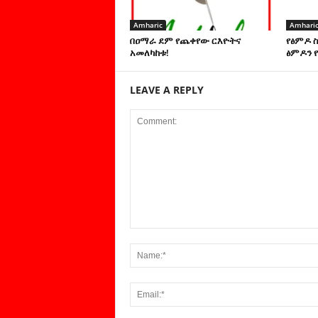
Amharic
Amhari
በዐማራ ደም የጨቀየው ርእዮትና
የፅምዶ 
አመለካከቱ!
ፅምዶን የ
LEAVE A REPLY