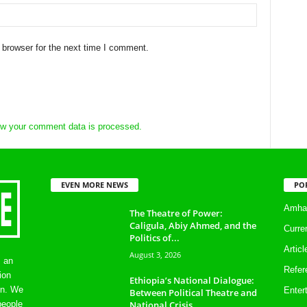
 browser for the next time I comment.
w your comment data is processed.
EVEN MORE NEWS
PO
Amhar
The Theatre of Power:
Caligula, Abiy Ahmed, and the
Curre
Politics of...
Artic
August 3, 2026
s an
Refer
ion
Ethiopia’s National Dialogue:
on. We
Enter
Between Political Theatre and
National Crisis
people