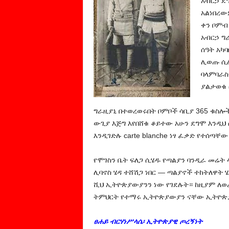
አብርኃ ደ
አልነበረው
ቀን ቦምብ 
አብርኃ ግ
ሰዓት አካ
ሊወጡ ሲሉ
ባላምባራስ 
ያልታወቁ 
ግራዚያኒ በተወረወሩበት ቦምቦች ሳቢያ 365 ቁስሎ
ውጊያ እጅግ እየበሸቁ ቆይተው አሁን ደግሞ እን
እንዲገድሉ carte blanche ነፃ ፈቃድ የተሰጣቸው
የሞገስን ቤት ፍለጋ ሲሄዱ የጣልያን ባንዲራ መሬት 
ሊባኖስ ሄዳ ተሸሽጋ ነበር — ጣልያኖች ተከትለዋት 
ሺህ ኢትዮጵያውያንን ነው የገደሉት። ከዚያም ለወራ
ትምህርት የተማሩ ኢትዮጵያውያን ናቸው ኢትዮጵያ
ፀሐይ ብርሃነሥላሴ፡ ኢትዮጵያዊ ጦረኝነት