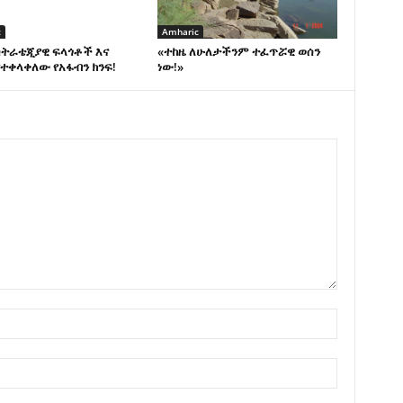
c
Amharic
ስትራቴጂያዊ ፍላጎቶች እና
«ተከዜ ለሁለታችንም ተፈጥሯዊ ወሰን
ተቀላቀለው የአፋብን ክንፍ!
ነው!»