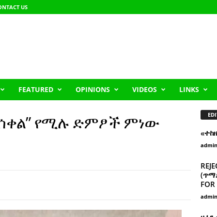
ONTACT US
FEATURED
OPINIONS
VIDEOS
LINKS
EDI
 ይሰቀል” የሚሉ ድምፆች ምነው
«ተከ
admi
REJE
(ጥማድ
FOR 
admi
ዘፈን