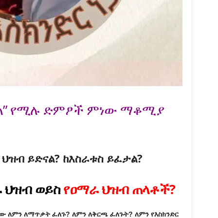
ሰቀል” የሚሉ ድምፆች ምነው ማቆሚያ
 ህዝብ ይድናል? ከእስራቱስ ይፈታል?
 ህዝብ ወይስ
የዐማራ ህዝብ ጠላቶች?
ተው ለምን ለማጥቃት ፈለጉ? ለምን ለቅርጫ ፈለጉት? ለምን የእስክንድር