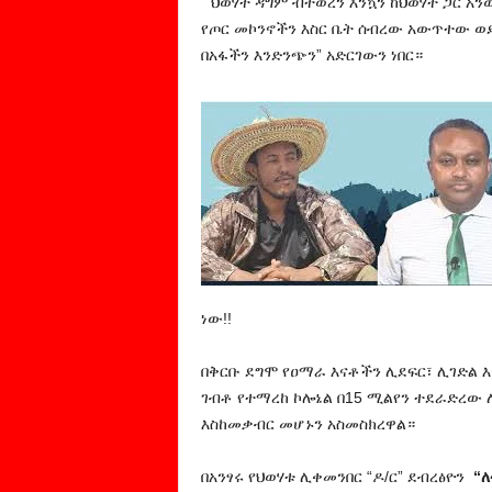
” ህወሃት ዳግም ብትወረን እንኳን ከህወሃት ጋር አን
የጦር መኮንኖችን እስር ቤት ሰብረው አውጥተው ወደ
በአፋችን እንድንጭን” አድርገውን ነበር።
ነው!!
በቅርቡ ደግሞ የዐማራ እናቶችን ሊደፍር፣ ሊገድል 
ገብቶ የተማረከ ኮሎኔል በ15 ሚልየን ተደራድረው
እስከመቃብር መሆኑን አስመስክረዋል።
በአንፃሩ የህወሃቱ ሊቀመንበር “ዶ/ር” ደብረፅዮን
“ለ