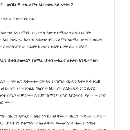
ው?
ጩኽቶች ሁሉ ለምን እስክንድር ላይ አተኮሩ?
ዘህ ዱካውቸውን ተከተል።
 ለመጣል እና በምትኩ ስር ነቀል ለውጥ በማድረግ አዲስ ስርዓት
እስክንድር ነጋ ከአብይ አህመድ ባሻገር ለምን ለዐማራ ወገኖቹ ለዘመነ
ዩ እና ለመሰሎቻቸው ጉልበት ከመሆን ይልቅ ስጋት ሊሆን ቻለ?
ማራን ህዝብ ይጠላል? የዐማራ ህዝብ መከራና ሰቆቃስ እንዲቀጥልስ
ዴን ወጣት ሊግ ደቀመዛሙርት እና የሣልሣይ ብአዴን አዋላጆች Roll
el ህወሃት ነች። እነዚህ ግለሰቦች ከህወሃት ያልኮረጁት ነገር ቢኖር
ባት ስሟን ብቻ ነው። ለዚህም ከማንም በላይ እየሄዱበት ያለው መንገድ
ር ነው።
ሣይ ብአዴን አዋላጆች ከዛሬ ነገ ከአባታቸው ከብአዴን ውድቀት ተምረው
ራ ህዝብ ጎን ይቆማሉ፣ ከክፋታቸው ይመለሳሉ ተብሎ በትዕግስት