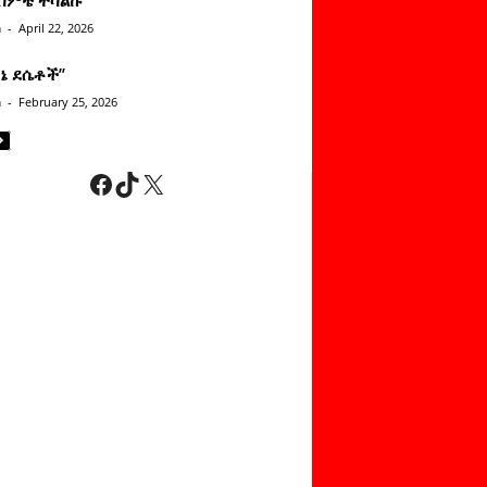
n
-
April 22, 2026
ነኔ ደሴቶች’’
n
-
February 25, 2026
Facebook
TikTok
X