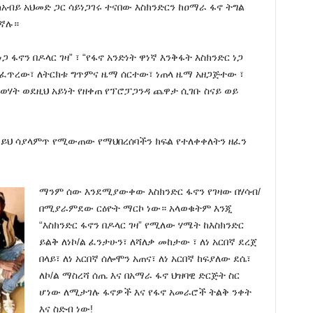
አብይ አህመድ ጋር ሳይነጋገሩ ተናበው እስክንድርን ከዐማራ ፋኖ ትግል
ገኛሉ።
 ፋኖን በዶላር ገዛ” ፣ “የፋኖ አንድነት ዋነኛ እንቅፋት እስክንድር ነጋ
ves ፈጥረው፣ ለትርክቱ ግጥምና ዜማ ሰርተው፣ ነጠላ ዜማ አዘጋጅተው ፣
ወሃት ወደዚህ አይነት የዘቀጠ የፕሮፓጋንዳ ጨዋታ ሲገቡ ስናይ ወይ
 ይህ ሳያላምጥ የሚውጠው የማህበረሰባችን ክፍል የተለቀቀለትን ዘፈን
ማንም ሰው እንደሚያውቀው እስክንድር ፋኖን የገዛው በሃሳብ/
በሚያራምደው ርዕዮት ማርኮ ነው። አላወቁትም እንጂ
“እስክንድር ፋኖን በዶላር ገዛ” የሚለው ሃሜት ከእስክንድር
ይልቅ ለነኮ/ል ፈንታሁን፣ ለሻለቃ መከታው ፣ ለነ አርበኛ ደረጀ
በላይ፣ ለነ አርበኛ ሰሎሞን አጠና፣ ለነ አርበኛ ከፍያለው ደሴ፣
ለኮ/ል ማስረሻ ሰጤ እና በአማራ ፋኖ ህዝባዊ ድርጅት ስር
ሆነው ለሚታገሉ ፋኖዎች እና የፋኖ አመራሮች ትልቅ ንቀት
እና ስድብ ነው!