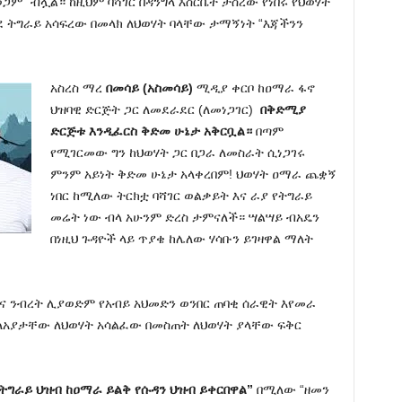
ወጋም” ብሏል። ከዚህም ባሻገር በዳንግላ እስርቤት ታስረው የነበሩ የህወሃት
 ትግራይ አሳፍረው በመላክ ለህወሃት ባላቸው ታማኝነት “እጃችንን
አስረስ ማረ
በመሳይ (አስመሳይ)
ሚዲያ ቀርቦ ከዐማራ ፋኖ
ህዝባዊ ድርጅት ጋር ለመደራደር (ለመነጋገር)
በቅድሚያ
ድርጅቱ እንዲፈርስ ቅድመ ሁኔታ አቅርቧል።
በጣም
የሚገርመው ግን ከህወሃት ጋር በጋራ ለመስራት ሲነጋገሩ
ምንም አይነት ቅድመ ሁኔታ አላቀረበም! ህወሃት ዐማራ ጨቋኝ
ነበር ከሚለው ትርክቷ ባሻገር ወልቃይት እና ራያ የትግራይ
መሬት ነው ብላ አሁንም ድረስ ታምናለች። ሣልሣይ ብአዴን
በነዚህ ጉዳዮች ላይ ጥያቄ ከሌለው ሃሳቡን ይገዛዋል ማለት
እና ንብረት ሊያወድም የአብይ አህመድን ወንበር ጠባቂ ሰራዊት እየመራ
 ለአያታቸው ለህወሃት አሳልፈው በመስጠት ለህወሃት ያላቸው ፍቅር
ትግራይ ህዝብ ከዐማራ ይልቅ የሱዳን ህዝብ ይቀርበዋል”
በሚለው “ዘመን