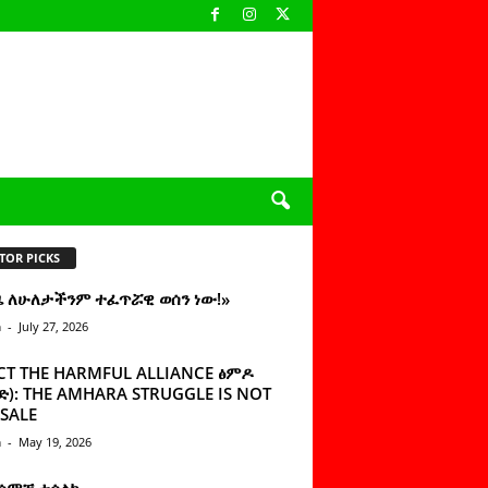
TOR PICKS
ዜ ለሁለታችንም ተፈጥሯዊ ወሰን ነው!»
n
-
July 27, 2026
CT THE HARMFUL ALLIANCE ፅምዶ
): THE AMHARA STRUGGLE IS NOT
SALE
n
-
May 19, 2026
 ሰምቼ ተሳልኩ