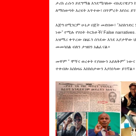
ታሪክ ራሱን ይደግማል እንደሚባለው ብአዴናዊያን ከ
ለማስወጣት እረፍት አጥተው፣ በጥምረት እየሰሩ ይ
እጅግ በሚገርም ሁኔታ በጀት መድበው፣ “እስክንድር ነጋ
ነው” የሚሉ የሃሰት ትርክቶች/ False narrati
አዝማሪ ቀጥረው በዘፈን ሰንደው እንደ አያታቸው ህ
መመሳሰል ብለን ታዝበን አልፈናል።
መቸም ” ሞኝና ወረቀት የያዘውን አይለቅም” ነውና
ተቀብሎ እሰ‍ከዛሬ እስክስታውን እያስነካው ይገኛል።