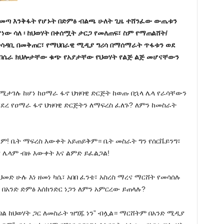
ይመጣ እንቅፋት የሆኑት በድምፅ ብልጫ ሁለት ጊዜ ተሸንፈው ውጤቱን
ሆነው ሳለ ፡ ከህወሃት በቀሰሟት ታርጋ የመለጠፍ፣ ስም የማጠልሸት/
ና ተሳዳቢ በመቅጠር፣ የማህበራዊ ሚዲያ ግሪሳ በማሰማራት ጥፋቱን ወደ
በሴራ ክህሎታቸው ቁጭ የአያታቸው የህወሃት የልጅ ልጅ መሆናቸውን
የሚታገሉ ከሆነ ከዐማራ ፋኖ ህዝባዊ ድርጅት ከወጡ በኋላ ሌላ የራሳቸውን
ደረ የዐማራ ፋኖ ህዝባዊ ድርጅትን ለማፍረስ ፈለጉ? ለምን ከመስራት
ለም! ቤት ማፍረስ እውቀት አይጠይቅም። ቤት መስራት ግን የሰርቬይንግ፣
ና ሌላም ብዙ እውቀት እና ልምድ ይፈልጋል!
መድ ሁሉ እነ ዘመነ ካሴ፣ አበበ ፈንቴ፣ አስረስ ማረና ማርሸት የመሳሰሉ
 በአንድ ድምፅ እሰክንድር ነጋን ለምን አምርረው ይጠላሉ?
ጣል ከህወሃት ጋር ለመስራት ዝግጁ ነን” ብሏል። ማርሸትም በአንድ ሚዲያ