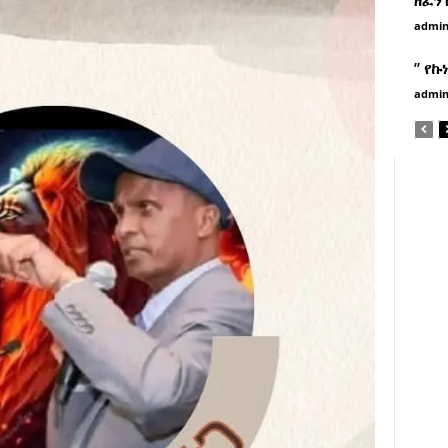
admi
” የኩ
admi