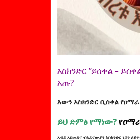
እስክንድር ”ይሰቀል – ይ
አጡ?
እውን እስክንድር ቢሰቀል የዐማራ
ይህ ድምፅ የማነው?
የዐማራ
አብይ አህመድና ብአዴናውያን እስክንድር ነጋን ለይ