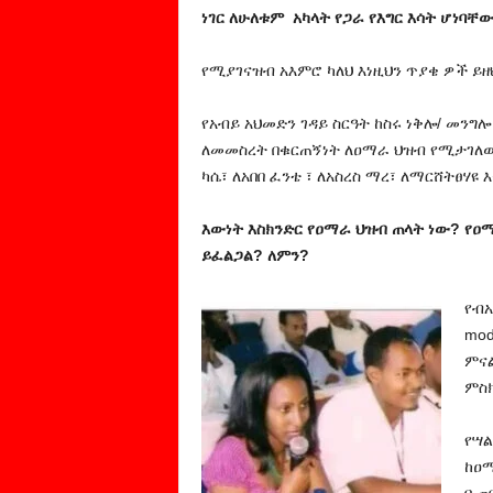
ነገር ለሁለቱም
አካላት የጋራ የእግር እሳት ሆነባቸ
የሚያገናዝብ አእምሮ ካለህ እነዚህን ጥያቄ ዎች ይ
የአብይ አህመድን ገዳይ ስርዓት ከስሩ ነቅሎ/ መንግሎ
ለመመስረት በቁርጠኝነት ለዐማራ ህዝብ የሚታገለው 
ካሴ፣ ለአበበ ፈንቴ ፣ ለአስረስ ማረ፣ ለማርሸትፀሃ
እውነት እስክንድር የዐማራ ህዝብ ጠላት ነው? የዐ
ይፈልጋል? ለምን?
የብአ
mod
ምናል
ምስክ
የሣል
ከዐማ