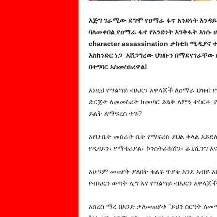
እጅግ ገራሚው ደግሞ የዐማራ ፋኖ አንድነት እንዳ
ባለመቀበል የዐማራ ፋኖ የአንድነት እንቅፋት እነሱ 
character assassination ታክቲክ ሚዲያ
እስክንድር ነጋ
አሸጋግረው ህዝቡን በማደናገራቸው 
በተግባር አስመስክረዋል!
እነዚህ የሣልሣይ ብአዴን አዋላጆች ለዐማራ ህዝብ 
ድርጅት ለመመስረት ከመጣር ይልቅ ለምን ተስርቶ ያ
ይልቅ ለማፍረስ ተጉ?
አየህ ቤት መስራት ቤት የማፍረስ ያህል ቀላል አይደ
የዲዛይን፣ የማቴሪያል፣ ኮንስትራክሽን፣ ፊኒሺንግ እ
አሁንም መጠየቅ ያለበት ቁልፍ ጥያቄ እንደ አብይ አህ
የብአዴን ወጣት ሊግ እና የሣልሣይ ብአዴን አዋላጆች
አስረስ ማረ በአንድ ቃለመጠይቁ “ይህን ስርዓት ለመ