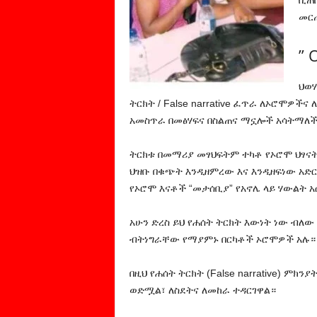
ቢጠበ
መር
” 
ህወሃ
ትርክት / False narrative ፈጥራ ለኦሮሞዎች
አመስጥራ በመፅሃፍና በስልጠና ማኗሎች አሳትማለች
ትርክቱ በመማሪያ መፃህፍትም ተካቶ የኦሮሞ ህፃና
ህዝቡ በቁጭት እንዲዘምረው እና እንዲዘፍነው አድ
የኦሮሞ እናቶች “መታሰቢያ” የአኖሌ ላይ ሃውልት 
አሁን ድረስ ይህ የሐሰት ትርክት እውነት ነው ብለው
ብትነግራቸው የማያምኑ በርካቶች ኦሮሞዎች አሉ።
በዚህ የሐሰት ትርክት (False narrative) ም
ወድሟል፣ ለስደትና ለመከራ ተዳርገዋል።