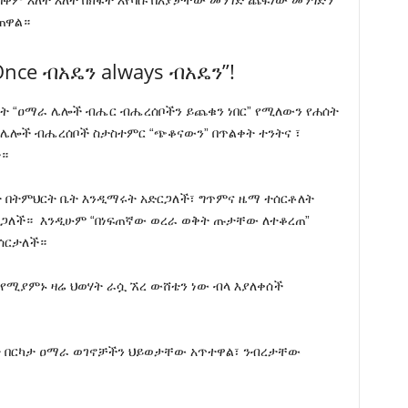
ቅም እለት እለት በክፋት እየባሱ በአያታቸው መንገድ ጨፍነው መንጎድን
ጠዋል።
Once ብአዴን always ብአዴን”!
ት “ዐማራ ሌሎች ብሔር ብሔረሰቦችን ይጨቁን ነበር” የሚለውን የሐሰት
ና ለሌሎች ብሔረሰቦች ስታስተምር “ጭቆናውን” በጥልቀት ተንትና ፣
።
ት በትምህርት ቤት እንዲማሩት አድርጋለች፣ ግጥምና ዜማ ተሰርቶለት
ርጋለች።
እንዲሁም “በነፍጠኛው ወረራ ወቅት ጡታቸው ለተቆረጠ”
አሰርታለች።
 የሚያምኑ ዛሬ ህወሃት ራሷ ኧረ ውሸቴን ነው ብላ እያለቀሰች
ክንያት በርካታ ዐማራ ወገኖቻችን ህይወታቸው አጥተዋል፣ ንብረታቸው